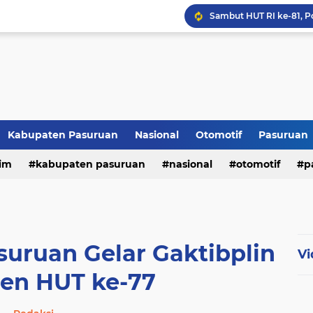
Kabupaten Pasuruan
Nasional
Otomotif
Pasuruan
im
kabupaten pasuruan
nasional
otomotif
p
tni - polri
tni-polri
suruan Gelar Gaktibplin
Vi
en HUT ke-77