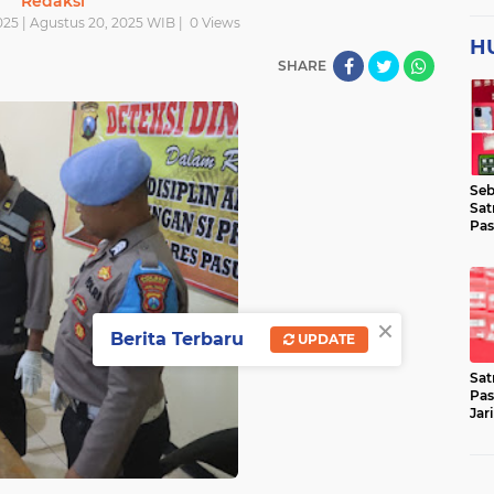
Redaksi
25 | Agustus 20, 2025 WIB |
0
Views
H
SHARE
Seb
Sat
Pas
Jar
Lok
×
Berita Terbaru
UPDATE
Sat
Pas
Jar
Pen