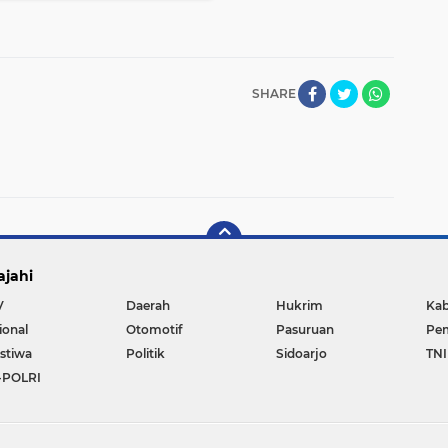
SHARE
ajahi
V
Daerah
Hukrim
Kab
ional
Otomotif
Pasuruan
Pem
istiwa
Politik
Sidoarjo
TNI
-POLRI
Copyright ©
2026 POJOK TELU