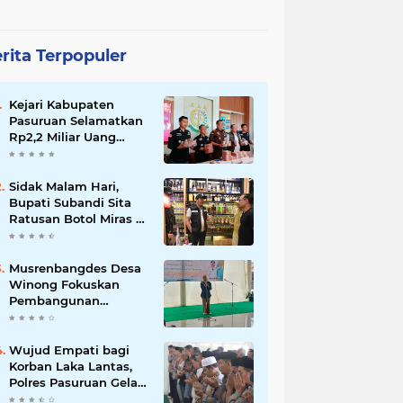
rita Terpopuler
Kejari Kabupaten
Pasuruan Selamatkan
Rp2,2 Miliar Uang
Negara dari Korupsi
Dana PKBM
Sidak Malam Hari,
Bupati Subandi Sita
Ratusan Botol Miras di
Kawasan Perumahan
Sidoarjo
Musrenbangdes Desa
Winong Fokuskan
Pembangunan
Berbasis Potensi Lokal,
DPRD Optimistis
Meski Dihantam
Wujud Empati bagi
Efisiensi Anggaran
Korban Laka Lantas,
Polres Pasuruan Gelar
Salat Ghaib dan Doa