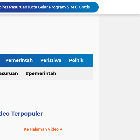
Sambut HUT RI ke-81, Polres Pasuruan Kota Gelar Program SIM C Gratis "AGUS-TUS SAE"
Sidoarjo Berbenah, Sekda Fenny Apridawati Ajak Seluruh OPD Tingkatkan Akuntabilitas Publik
Wakil Bupati Sidoarjo Serahkan Kartu BPJS Ketenagakerjaan untuk Puluhan Ribu Pekerja Rentan
Terjaring Razia Forkopimda, Tiga Penjual Miras Ilegal di Sidoarjo Divonis Bersalah
Polres Mojokerto Imbau Masyarakat Tidak Gunakan Sepeda Listrik di Jalan Raya
Insiden Peluru Nyasar, Warga 10 Desa Lekok dan Nguling Gelar Audensi dengan Bupati Pasuruan
Harganas ke-33 Bupati Pasuruan dan Ketua TP PKK Terima Penghargaan Nasional Bidang Kependudukan
ITS Hibahkan Mesin Pirolisis ke Desa Randupitu Pasuruan, Ubah Sampah Plastik Jadi BBM
Pemerintah
Peristiwa
Politik
Apresiasi UMKM Teh Kumis Kucing, Wabup Mimik Dorong Desa Wonokupang Jadi Percontohan Desa Herbal
asuruan
pemerintah
LPA dan GM FKPPI Pasuruan Kawal Ketat Kasasi Sengketa Hak Asuh Anak di MA
deo Terpopuler
Ke Halaman Video