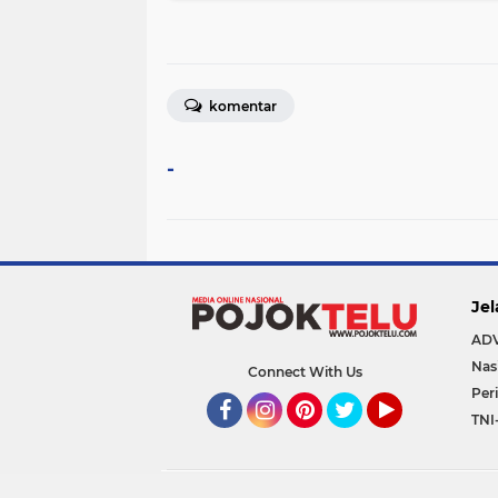
komentar
-
Jel
AD
Nas
Connect With Us
Per
TNI
Facebook
Instagram
Pinterest
Twitter
YouTube