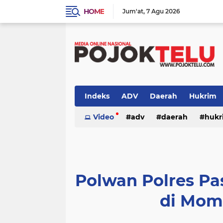
HOME
Jum'at
7 Agu 2026
Indeks
ADV
Daerah
Hukrim
Sidoarjo
Video
TNI - POLRI
adv
daerah
TNI-POLRI
hukr
peristiwa
politik
sidoarjo
Polwan Polres Pa
di Mom