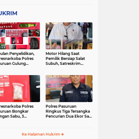
UKRIM
ulan Penyelidikan,
Motor Hilang Saat
resnarkoba Polres
Pemilik Bersiap Salat
uruan Gulung
Subuh, Satreskrim
ingan Narkoba di 3
Polres Pasuruan Kota
asi
Berhasil Bekuk Pelaku
resnarkoba Polres
Polres Pasuruan
uruan Bongkar
Ringkus Tiga Tersangka
ingan Sabu, 3
Pencurian Dua Ekor Sapi
gedar Ditangkap
di Tutur
Ke Halaman Hukrim