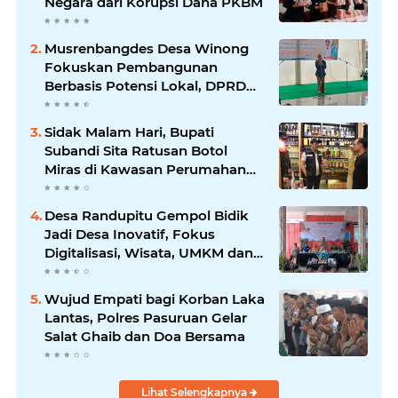
Negara dari Korupsi Dana PKBM
Musrenbangdes Desa Winong
Fokuskan Pembangunan
Berbasis Potensi Lokal, DPRD
Optimistis Meski Dihantam
Efisiensi Anggaran
Sidak Malam Hari, Bupati
Subandi Sita Ratusan Botol
Miras di Kawasan Perumahan
Sidoarjo
Desa Randupitu Gempol Bidik
Jadi Desa Inovatif, Fokus
Digitalisasi, Wisata, UMKM dan
Ketahanan Pangan
Wujud Empati bagi Korban Laka
Lantas, Polres Pasuruan Gelar
Salat Ghaib dan Doa Bersama
Lihat Selengkapnya