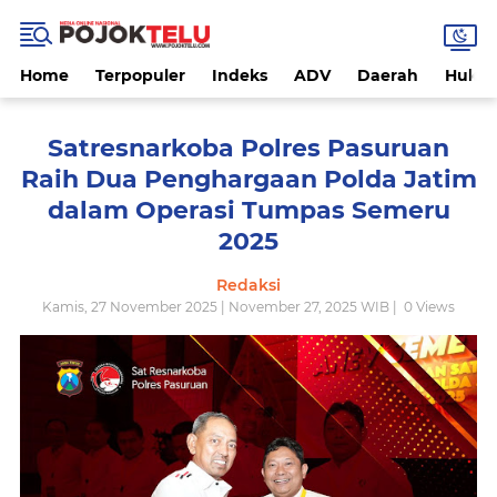
Home
Terpopuler
Indeks
ADV
Daerah
Hukri
Satresnarkoba Polres Pasuruan
Raih Dua Penghargaan Polda Jatim
dalam Operasi Tumpas Semeru
2025
Redaksi
Kamis, 27 November 2025 | November 27, 2025 WIB |
0
Views