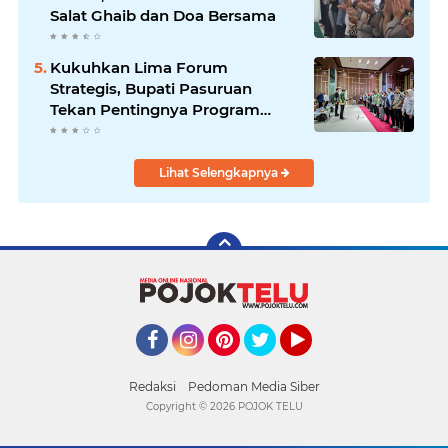
Salat Ghaib dan Doa Bersama
Kukuhkan Lima Forum
Strategis, Bupati Pasuruan
Tekan Pentingnya Program
Nyata untuk Rakyat
Lihat Selengkapnya
Facebook
Instagram
Pinterest
Twitter
YouTube
Redaksi
Pedoman Media Siber
Copyright ©
2026 POJOK TELU