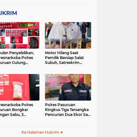
UKRIM
ulan Penyelidikan,
Motor Hilang Saat
resnarkoba Polres
Pemilik Bersiap Salat
uruan Gulung
Subuh, Satreskrim
ingan Narkoba di 3
Polres Pasuruan Kota
asi
Berhasil Bekuk Pelaku
resnarkoba Polres
Polres Pasuruan
uruan Bongkar
Ringkus Tiga Tersangka
ingan Sabu, 3
Pencurian Dua Ekor Sapi
gedar Ditangkap
di Tutur
Ke Halaman Hukrim