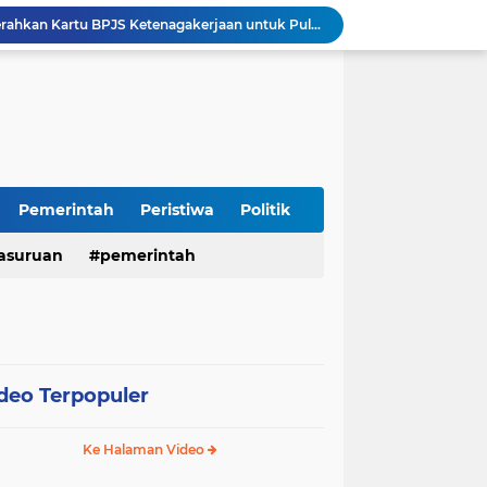
Wakil Bupati Sidoarjo Serahkan Kartu BPJS Ketenagakerjaan untuk Puluhan Ribu Pekerja Rentan
Terjaring Razia Forkopimda, Tiga Penjual Miras Ilegal di Sidoarjo Divonis Bersalah
Polres Mojokerto Imbau Masyarakat Tidak Gunakan Sepeda Listrik di Jalan Raya
Insinden Peluru Nyasar, Warga 10 Desa Lekok dan Nguling Gelar Audensi dengan Bupati Pasuruan
Harganas ke-33 Bupati Pasuruan dan Ketua TP PKK Terima Penghargaan Nasional Bidang Kependudukan
ITS Hibahkan Mesin Pirolisis ke Desa Randupitu Pasuruan, Ubah Sampah Plastik Jadi BBM
Apresiasi UMKM Teh Kumis Kucing, Wabup Mimik Dorong Desa Wonokupang Jadi Percontohan Desa Herbal
Perkuat Sinergi Keumatan, Pemkab Sidoarjo dan PDM Bahas Akselerasi Program Publik
Pemerintah
Peristiwa
Politik
Musrenbangdes Desa Winong Fokuskan Pembangunan Berbasis Potensi Lokal, DPRD Optimistis Meski Dihantam Efisiensi Anggaran
asuruan
pemerintah
Sidoarjo Berbenah, Sekda Fenny Apridawati Ajak Seluruh OPD Tingkatkan Akuntabilitas Publik
deo Terpopuler
Ke Halaman Video