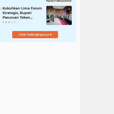
DPRD Optimistis
Meski Dihantam
Kukuhkan Lima Forum
Efisiensi Anggaran
Strategis, Bupati
Pasuruan Tekan
Pentingnya Program
Nyata untuk Rakyat
Lihat Selengkapnya