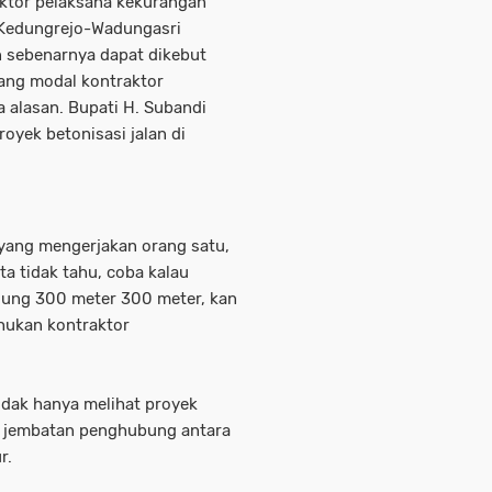
aktor pelaksana kekurangan
 Kedungrejo-Wadungasri
n sebenarnya dapat dikebut
ang modal kontraktor
 alasan. Bupati H. Subandi
yek betonisasi jalan di
 yang mengerjakan orang satu,
ta tidak tahu, coba kalau
sung 300 meter 300 meter, kan
ahukan kontraktor
idak hanya melihat proyek
an jembatan penghubung antara
r.