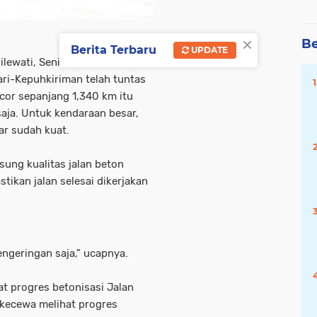
×
Be
Berita Terbaru
UPDATE
ilewati, Senin,(29/12/2025).
ari-Kepuhkiriman telah tuntas
cor sepanjang 1,340 km itu
aja. Untuk kendaraan besar,
r sudah kuat.
sung kualitas jalan beton
tikan jalan selesai dikerjakan
pengeringan saja,” ucapnya.
at progres betonisasi Jalan
 kecewa melihat progres