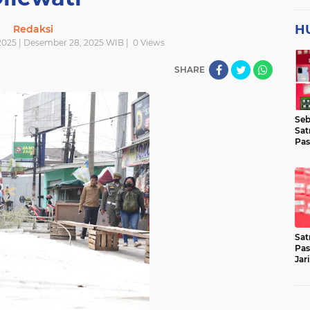
H
Redaksi
025 | Desember 28, 2025 WIB |
0
Views
SHARE
Seb
Sat
Pas
Jar
Lok
Sat
Pas
Jar
Pen