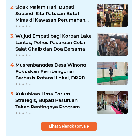
Sidak Malam Hari, Bupati
Subandi Sita Ratusan Botol
Miras di Kawasan Perumahan
Sidoarjo
Wujud Empati bagi Korban Laka
Lantas, Polres Pasuruan Gelar
Salat Ghaib dan Doa Bersama
Musrenbangdes Desa Winong
Fokuskan Pembangunan
Berbasis Potensi Lokal, DPRD
Optimistis Meski Dihantam
Efisiensi Anggaran
Kukuhkan Lima Forum
Strategis, Bupati Pasuruan
Tekan Pentingnya Program
Nyata untuk Rakyat
Lihat Selengkapnya