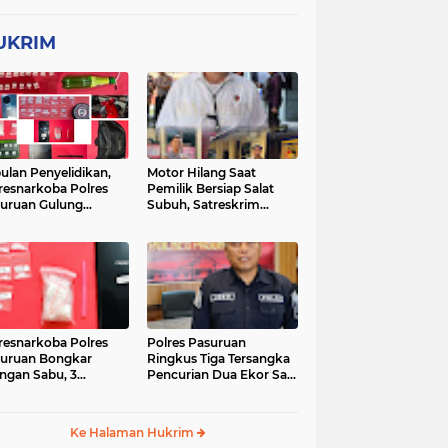
UKRIM
ulan Penyelidikan,
Motor Hilang Saat
resnarkoba Polres
Pemilik Bersiap Salat
uruan Gulung
Subuh, Satreskrim
ingan Narkoba di 3
Polres Pasuruan Kota
asi
Berhasil Bekuk Pelaku
resnarkoba Polres
Polres Pasuruan
uruan Bongkar
Ringkus Tiga Tersangka
ingan Sabu, 3
Pencurian Dua Ekor Sapi
gedar Ditangkap
di Tutur
Ke Halaman Hukrim