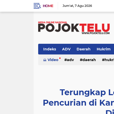
HOME
Jum'at
7 Agu 2026
Indeks
ADV
Daerah
Hukrim
Sidoarjo
Video
TNI - POLRI
adv
daerah
TNI-POLRI
hukr
peristiwa
politik
sidoarjo
Terungkap L
Pencurian di Ka
D