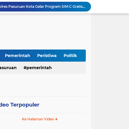
Sambut HUT RI ke-81, Polres Pasuruan Kota Gelar Program SIM C Gratis "AGUS-TUS SAE"
Sidoarjo Berbenah, Sekda Fenny Apridawati Ajak Seluruh OPD Tingkatkan Akuntabilitas Publik
Wakil Bupati Sidoarjo Serahkan Kartu BPJS Ketenagakerjaan untuk Puluhan Ribu Pekerja Rentan
Terjaring Razia Forkopimda, Tiga Penjual Miras Ilegal di Sidoarjo Divonis Bersalah
Polres Mojokerto Imbau Masyarakat Tidak Gunakan Sepeda Listrik di Jalan Raya
Insiden Peluru Nyasar, Warga 10 Desa Lekok dan Nguling Gelar Audensi dengan Bupati Pasuruan
Harganas ke-33 Bupati Pasuruan dan Ketua TP PKK Terima Penghargaan Nasional Bidang Kependudukan
ITS Hibahkan Mesin Pirolisis ke Desa Randupitu Pasuruan, Ubah Sampah Plastik Jadi BBM
Pemerintah
Peristiwa
Politik
Apresiasi UMKM Teh Kumis Kucing, Wabup Mimik Dorong Desa Wonokupang Jadi Percontohan Desa Herbal
asuruan
pemerintah
LPA dan GM FKPPI Pasuruan Kawal Ketat Kasasi Sengketa Hak Asuh Anak di MA
deo Terpopuler
Ke Halaman Video