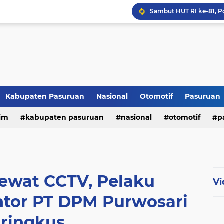
Kabupaten Pasuruan
Nasional
Otomotif
Pasuruan
im
kabupaten pasuruan
nasional
otomotif
p
tni - polri
tni-polri
ewat CCTV, Pelaku
Vi
ntor PT DPM Purwosari
iringkus