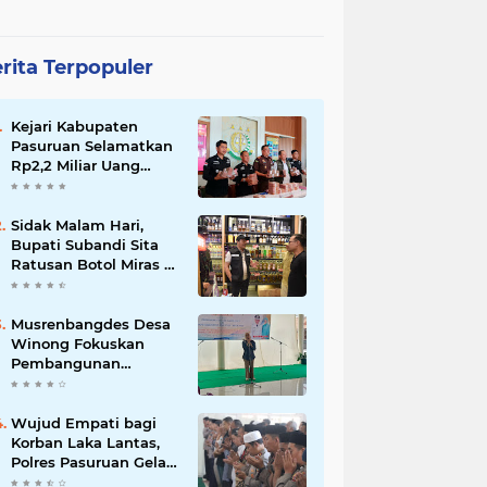
rita Terpopuler
Kejari Kabupaten
Pasuruan Selamatkan
Rp2,2 Miliar Uang
Negara dari Korupsi
Dana PKBM
Sidak Malam Hari,
Bupati Subandi Sita
Ratusan Botol Miras di
Kawasan Perumahan
Sidoarjo
Musrenbangdes Desa
Winong Fokuskan
Pembangunan
Berbasis Potensi Lokal,
DPRD Optimistis
Meski Dihantam
Wujud Empati bagi
Efisiensi Anggaran
Korban Laka Lantas,
Polres Pasuruan Gelar
Salat Ghaib dan Doa