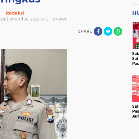
H
Redaksi
026 | Januari 30, 2026 WIB |
0
Views
SHARE
Seb
Sat
Pas
Jar
Lok
Sat
Pas
Jar
Pen