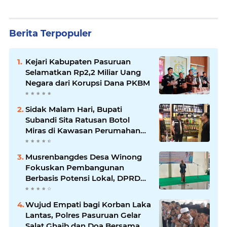
Berita Terpopuler
Kejari Kabupaten Pasuruan
Selamatkan Rp2,2 Miliar Uang
Negara dari Korupsi Dana PKBM
Sidak Malam Hari, Bupati
Subandi Sita Ratusan Botol
Miras di Kawasan Perumahan
Sidoarjo
Musrenbangdes Desa Winong
Fokuskan Pembangunan
Berbasis Potensi Lokal, DPRD
Optimistis Meski Dihantam
Efisiensi Anggaran
Wujud Empati bagi Korban Laka
Lantas, Polres Pasuruan Gelar
Salat Ghaib dan Doa Bersama