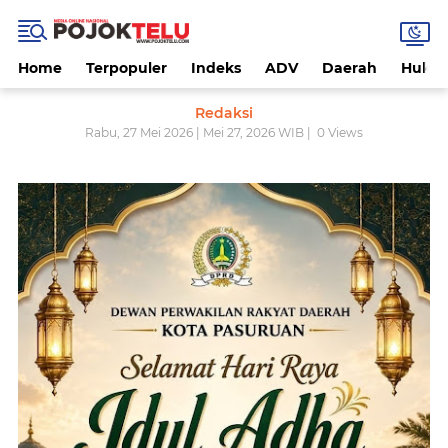
Home
Terpopuler
Indeks
ADV
Daerah
Hukri
Redaksi
Rabu, 27 Mei 2026 | Mei 27, 2026 WIB |
0
Views