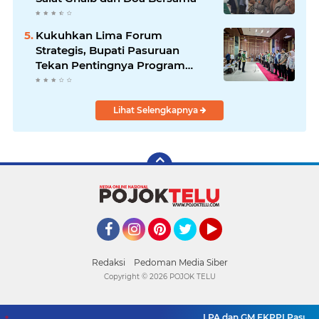
Kukuhkan Lima Forum
Strategis, Bupati Pasuruan
Tekan Pentingnya Program
Nyata untuk Rakyat
Lihat Selengkapnya
Facebook
Instagram
Pinterest
Twitter
YouTube
Redaksi
Pedoman Media Siber
Copyright ©
2026 POJOK TELU
LPA dan GM FKPPI Pasuruan