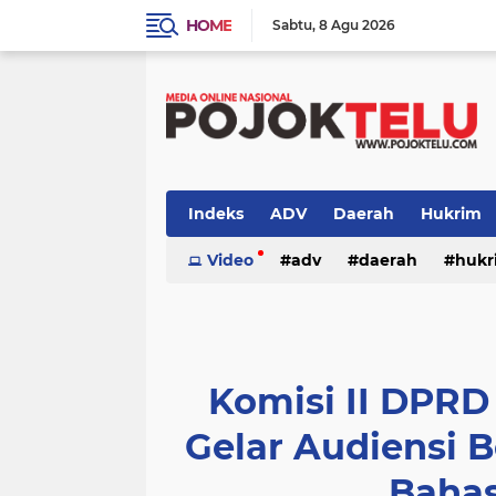
HOME
Sabtu
8 Agu 2026
Indeks
ADV
Daerah
Hukrim
Sidoarjo
Video
TNI - POLRI
adv
daerah
TNI-POLRI
hukr
peristiwa
politik
sidoarjo
Komisi II DPR
Gelar Audiensi 
Bahas