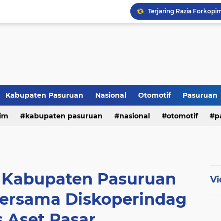
Kabupaten Pasuruan
Nasional
Otomotif
Pasuruan
im
kabupaten pasuruan
nasional
otomotif
p
tni - polri
tni-polri
D Kabupaten Pasuruan
Vi
Bersama Diskoperindag
 Aset Pasar