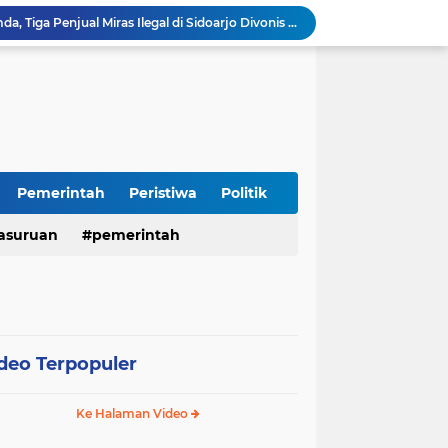
Terjaring Razia Forkopimda, Tiga Penjual Miras Ilegal di Sidoarjo Divonis Bersalah
Polres Mojokerto Imbau Masyarakat Tidak Gunakan Sepeda Listrik di Jalan Raya
Insiden Peluru Nyasar, Warga 10 Desa Lekok dan Nguling Gelar Audensi dengan Bupati Pasuruan
Harganas ke-33 Bupati Pasuruan dan Ketua TP PKK Terima Penghargaan Nasional Bidang Kependudukan
Polres Pasuruan Pastikan Kasus Laka Lantas Gempol 2017 Telah Inkracht dan Selesai Prosedur
Warga Watuprapat Nguling Bernapas Lega, Jalan Poros Kabupaten Mulai Dipaving Setelah Belasan Tahun Rusak
LPA dan GM FKPPI Pasuruan Kawal Ketat Kasasi Sengketa Hak Asuh Anak di MA
Sambut HUT RI ke-81, Polres Pasuruan Kota Gelar Program SIM C Gratis "AGUS-TUS SAE"
Pemerintah
Peristiwa
Politik
Sidoarjo Berbenah, Sekda Fenny Apridawati Ajak Seluruh OPD Tingkatkan Akuntabilitas Publik
asuruan
pemerintah
Wakil Bupati Sidoarjo Serahkan Kartu BPJS Ketenagakerjaan untuk Puluhan Ribu Pekerja Rentan
deo Terpopuler
Ke Halaman Video