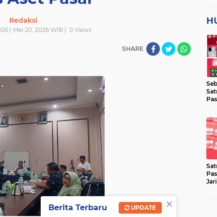
H
Redaksi
26 | Mei 20, 2026 WIB |
0
Views
SHARE
Seb
Sat
Pas
Jar
Lok
Sat
Pas
Jar
Pen
×
Berita Terbaru
UPDATE