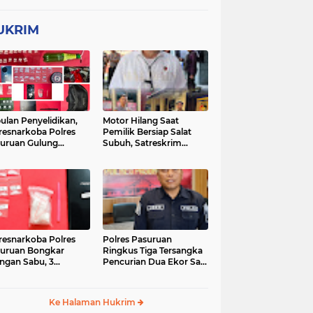
UKRIM
ulan Penyelidikan,
Motor Hilang Saat
resnarkoba Polres
Pemilik Bersiap Salat
uruan Gulung
Subuh, Satreskrim
ingan Narkoba di 3
Polres Pasuruan Kota
asi
Berhasil Bekuk Pelaku
resnarkoba Polres
Polres Pasuruan
uruan Bongkar
Ringkus Tiga Tersangka
ingan Sabu, 3
Pencurian Dua Ekor Sapi
gedar Ditangkap
di Tutur
Ke Halaman Hukrim