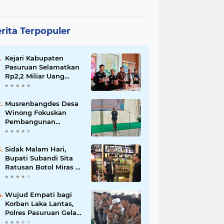
rita Terpopuler
Kejari Kabupaten
Pasuruan Selamatkan
Rp2,2 Miliar Uang
Negara dari Korupsi
Dana PKBM
Musrenbangdes Desa
Winong Fokuskan
Pembangunan
Berbasis Potensi Lokal,
DPRD Optimistis
Meski Dihantam
Sidak Malam Hari,
Efisiensi Anggaran
Bupati Subandi Sita
Ratusan Botol Miras di
Kawasan Perumahan
Sidoarjo
Wujud Empati bagi
Korban Laka Lantas,
Polres Pasuruan Gelar
Salat Ghaib dan Doa