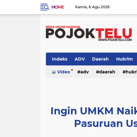
HOME
Kamis
6 Agu 2026
Indeks
ADV
Daerah
Hukrim
Sidoarjo
Video
TNI - POLRI
adv
daerah
TNI-POLRI
hukr
peristiwa
politik
sidoarjo
Ingin UMKM Naik
Pasuruan Us