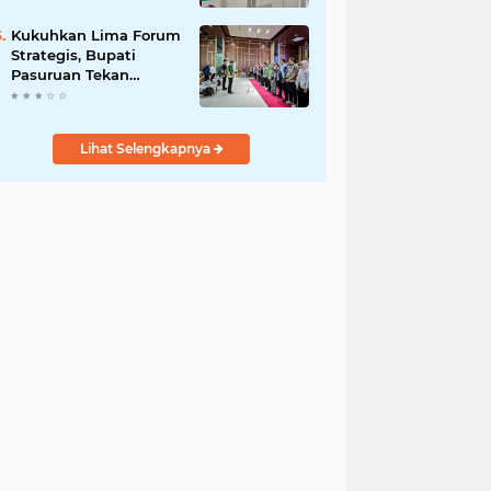
DPRD Optimistis
Meski Dihantam
Kukuhkan Lima Forum
Efisiensi Anggaran
Strategis, Bupati
Pasuruan Tekan
Pentingnya Program
Nyata untuk Rakyat
Lihat Selengkapnya