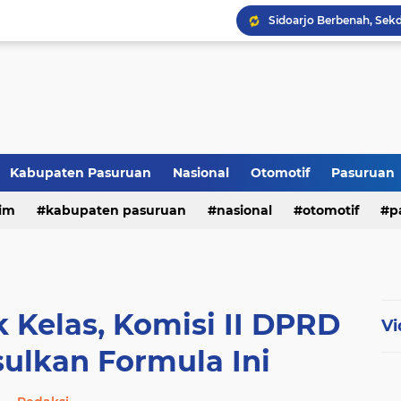
Kabupaten Pasuruan
Nasional
Otomotif
Pasuruan
im
kabupaten pasuruan
nasional
otomotif
p
tni - polri
tni-polri
 Kelas, Komisi II DPRD
Vi
ulkan Formula Ini