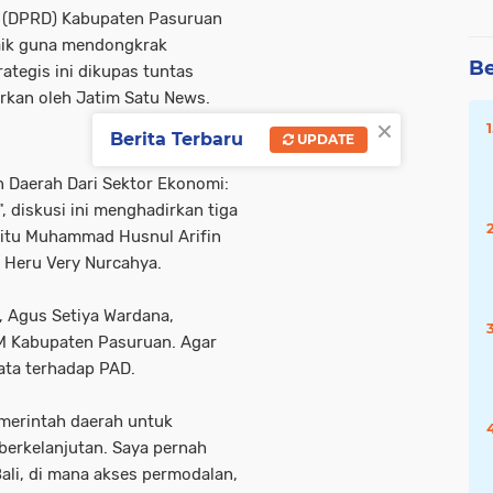
h (DPRD) Kabupaten Pasuruan
baik guna mendongkrak
Be
ategis ini dikupas tuntas
rkan oleh Jatim Satu News.
×
Berita Terbaru
UPDATE
 Daerah Dari Sektor Ekonomi:
", diskusi ini menghadirkan tiga
yaitu Muhammad Husnul Arifin
. Heru Very Nurcahya.
, Agus Setiya Wardana,
 Kabupaten Pasuruan. Agar
ata terhadap PAD.
emerintah daerah untuk
rkelanjutan. Saya pernah
li, di mana akses permodalan,