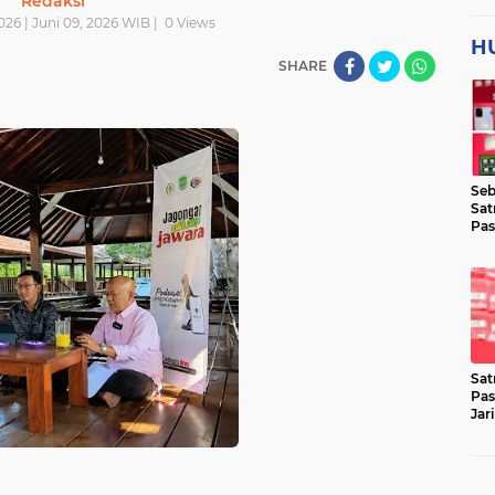
Redaksi
2026 | Juni 09, 2026 WIB |
0
Views
H
SHARE
Seb
Sat
Pas
Jar
Lok
Sat
Pas
Jar
Pen