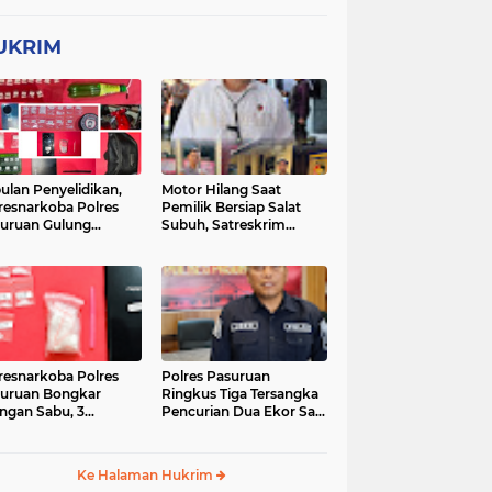
UKRIM
ulan Penyelidikan,
Motor Hilang Saat
resnarkoba Polres
Pemilik Bersiap Salat
uruan Gulung
Subuh, Satreskrim
ingan Narkoba di 3
Polres Pasuruan Kota
asi
Berhasil Bekuk Pelaku
resnarkoba Polres
Polres Pasuruan
uruan Bongkar
Ringkus Tiga Tersangka
ingan Sabu, 3
Pencurian Dua Ekor Sapi
gedar Ditangkap
di Tutur
Ke Halaman Hukrim