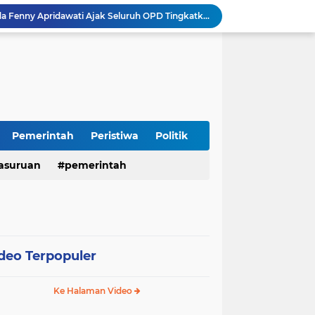
Sidoarjo Berbenah, Sekda Fenny Apridawati Ajak Seluruh OPD Tingkatkan Akuntabilitas Publik
Wakil Bupati Sidoarjo Serahkan Kartu BPJS Ketenagakerjaan untuk Puluhan Ribu Pekerja Rentan
Terjaring Razia Forkopimda, Tiga Penjual Miras Ilegal di Sidoarjo Divonis Bersalah
Polres Mojokerto Imbau Masyarakat Tidak Gunakan Sepeda Listrik di Jalan Raya
Insiden Peluru Nyasar, Warga 10 Desa Lekok dan Nguling Gelar Audensi dengan Bupati Pasuruan
Harganas ke-33 Bupati Pasuruan dan Ketua TP PKK Terima Penghargaan Nasional Bidang Kependudukan
ITS Hibahkan Mesin Pirolisis ke Desa Randupitu Pasuruan, Ubah Sampah Plastik Jadi BBM
Apresiasi UMKM Teh Kumis Kucing, Wabup Mimik Dorong Desa Wonokupang Jadi Percontohan Desa Herbal
Pemerintah
Peristiwa
Politik
Perkuat Sinergi Keumatan, Pemkab Sidoarjo dan PDM Bahas Akselerasi Program Publik
asuruan
pemerintah
Sambut HUT RI ke-81, Polres Pasuruan Kota Gelar Program SIM C Gratis "AGUS-TUS SAE"
deo Terpopuler
Ke Halaman Video