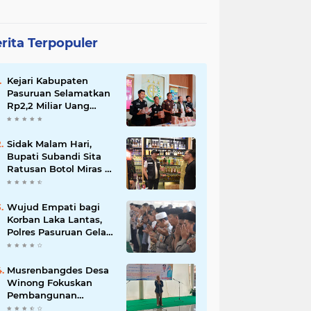
rita Terpopuler
Kejari Kabupaten
Pasuruan Selamatkan
Rp2,2 Miliar Uang
Negara dari Korupsi
Dana PKBM
Sidak Malam Hari,
Bupati Subandi Sita
Ratusan Botol Miras di
Kawasan Perumahan
Sidoarjo
Wujud Empati bagi
Korban Laka Lantas,
Polres Pasuruan Gelar
Salat Ghaib dan Doa
Bersama
Musrenbangdes Desa
Winong Fokuskan
Pembangunan
Berbasis Potensi Lokal,