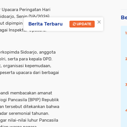
 Upacara Peringatan Hari
idoarjo, Senin (1/6/2026).
Be
×
ut dipimpin langsung oleh
Berita Terbaru
UPDATE
bagai Inspektur Upacara.
Forkopimda Sidoarjo, anggota
ri, serta para kepala OPD.
t, organisasi kepemudaan,
peserta upacara dari berbagai
ubandi membacakan amanat
logi Pancasila (BPIP) Republik
an tersebut ditekankan bahwa
adar seremonial tahunan.
r nilai-nilai luhur Pancasila