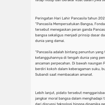
tetap hidup dan berakar kuat dalam jiwa s
Peringatan Hari Lahir Pancasila tahun 20
“Pancasila Mempersatukan Bangsa, Fondas
tersebut menegaskan peran ganda Pancasi
bangsa sekaligus menjadi prinsip dasar 
dunia yang damai.
“Pancasila adalah bintang penuntun yang
ketangguhannya di tengah dunia yang pen
ancaman perpecahan. Di bawah naungan Pa
berdiri kokoh dalam keberagaman suku, bu
Subandi saat membacakan amanat.
Lebih lanjut, pidato tersebut menggarisba
jangkar moral bangsa dalam menghadapi t
dari disrupsi teknologi hingga dinamika geop