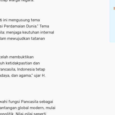
etiap warga negara.
26 ini mengusung tema
i Perdamaian Dunia.” Tema
la: menjaga keutuhan internal
dalam mewujudkan tatanan
 telah membuktikan
uh ketidakpastian dan
ncasila, Indonesia tetap
daya, dan agama,” ujar H.
wahi fungsi Pancasila sebagai
antangan global modern, mulai
olitik. Nilai-nilai seperti