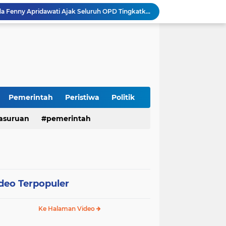
Sidoarjo Berbenah, Sekda Fenny Apridawati Ajak Seluruh OPD Tingkatkan Akuntabilitas Publik
Wakil Bupati Sidoarjo Serahkan Kartu BPJS Ketenagakerjaan untuk Puluhan Ribu Pekerja Rentan
Terjaring Razia Forkopimda, Tiga Penjual Miras Ilegal di Sidoarjo Divonis Bersalah
Polres Mojokerto Imbau Masyarakat Tidak Gunakan Sepeda Listrik di Jalan Raya
Insiden Peluru Nyasar, Warga 10 Desa Lekok dan Nguling Gelar Audensi dengan Bupati Pasuruan
Harganas ke-33 Bupati Pasuruan dan Ketua TP PKK Terima Penghargaan Nasional Bidang Kependudukan
ITS Hibahkan Mesin Pirolisis ke Desa Randupitu Pasuruan, Ubah Sampah Plastik Jadi BBM
Apresiasi UMKM Teh Kumis Kucing, Wabup Mimik Dorong Desa Wonokupang Jadi Percontohan Desa Herbal
Pemerintah
Peristiwa
Politik
Perkuat Sinergi Keumatan, Pemkab Sidoarjo dan PDM Bahas Akselerasi Program Publik
asuruan
pemerintah
Sambut HUT RI ke-81, Polres Pasuruan Kota Gelar Program SIM C Gratis "AGUS-TUS SAE"
deo Terpopuler
Ke Halaman Video