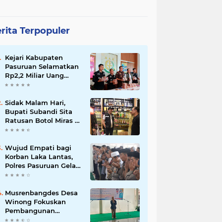
rita Terpopuler
Kejari Kabupaten
Pasuruan Selamatkan
Rp2,2 Miliar Uang
Negara dari Korupsi
Dana PKBM
Sidak Malam Hari,
Bupati Subandi Sita
Ratusan Botol Miras di
Kawasan Perumahan
Sidoarjo
Wujud Empati bagi
Korban Laka Lantas,
Polres Pasuruan Gelar
Salat Ghaib dan Doa
Bersama
Musrenbangdes Desa
Winong Fokuskan
Pembangunan
Berbasis Potensi Lokal,