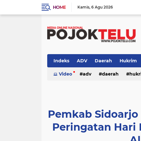
HOME
Kamis
6 Agu 2026
Indeks
ADV
Daerah
Hukrim
Sidoarjo
Video
TNI - POLRI
adv
daerah
TNI-POLRI
hukr
peristiwa
politik
sidoarjo
Pemkab Sidoarjo
Peringatan Hari 
A