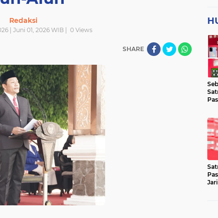
H
Redaksi
026 | Juni 01, 2026 WIB |
0
Views
SHARE
Seb
Sat
Pas
Jar
Lok
Sat
Pas
Jar
Pen