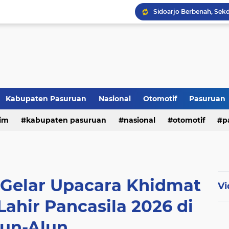
Kabupaten Pasuruan
Nasional
Otomotif
Pasuruan
im
kabupaten pasuruan
nasional
otomotif
p
tni - polri
tni-polri
 Gelar Upacara Khidmat
Vi
Lahir Pancasila 2026 di
lun-Alun