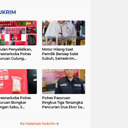
UKRIM
ulan Penyelidikan,
Motor Hilang Saat
resnarkoba Polres
Pemilik Bersiap Salat
uruan Gulung
Subuh, Satreskrim
ingan Narkoba di 3
Polres Pasuruan Kota
asi
Berhasil Bekuk Pelaku
resnarkoba Polres
Polres Pasuruan
uruan Bongkar
Ringkus Tiga Tersangka
ingan Sabu, 3
Pencurian Dua Ekor Sapi
gedar Ditangkap
di Tutur
Ke Halaman Hukrim