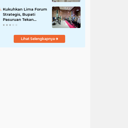
DPRD Optimistis
Meski Dihantam
Kukuhkan Lima Forum
Efisiensi Anggaran
Strategis, Bupati
Pasuruan Tekan
Pentingnya Program
Nyata untuk Rakyat
Lihat Selengkapnya