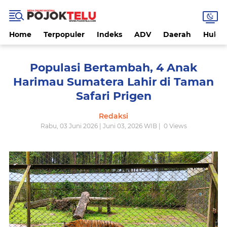
Home
Terpopuler
Indeks
ADV
Daerah
Hukri
Populasi Bertambah, 4 Anak
Harimau Sumatera Lahir di Taman
Safari Prigen
Redaksi
Rabu, 03 Juni 2026 | Juni 03, 2026 WIB |
0
Views