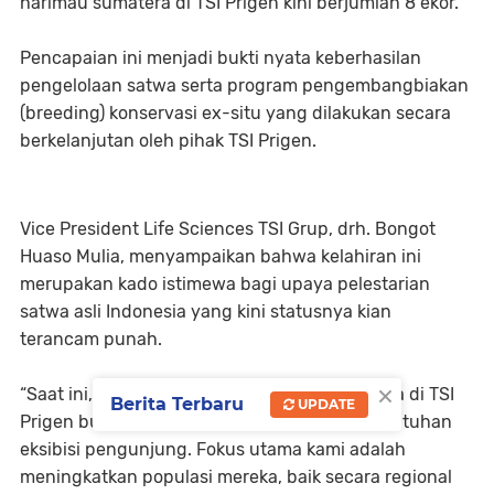
harimau sumatera di TSI Prigen kini berjumlah 8 ekor.
Pencapaian ini menjadi bukti nyata keberhasilan
pengelolaan satwa serta program pengembangbiakan
(breeding) konservasi ex-situ yang dilakukan secara
berkelanjutan oleh pihak TSI Prigen.
Vice President Life Sciences TSI Grup, drh. Bongot
Huaso Mulia, menyampaikan bahwa kelahiran ini
merupakan kado istimewa bagi upaya pelestarian
satwa asli Indonesia yang kini statusnya kian
terancam punah.
×
“Saat ini, fokus pengelolaan harimau sumatera di TSI
Berita Terbaru
UPDATE
Prigen bukan sekadar untuk pemenuhan kebutuhan
eksibisi pengunjung. Fokus utama kami adalah
meningkatkan populasi mereka, baik secara regional