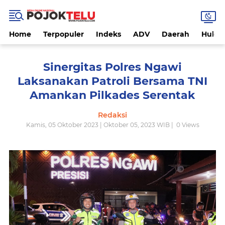
Home
Terpopuler
Indeks
ADV
Daerah
Hukri
Sinergitas Polres Ngawi
Laksanakan Patroli Bersama TNI
Amankan Pilkades Serentak
Redaksi
Kamis, 05 Oktober 2023 | Oktober 05, 2023 WIB |
0
Views