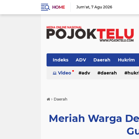
HOME
Jum'at
7 Agu 2026
Indeks
ADV
Daerah
Hukrim
Sidoarjo
Video
TNI - POLRI
adv
daerah
TNI-POLRI
hukr
peristiwa
politik
sidoarjo
›
Daerah
Meriah Warga Des
G