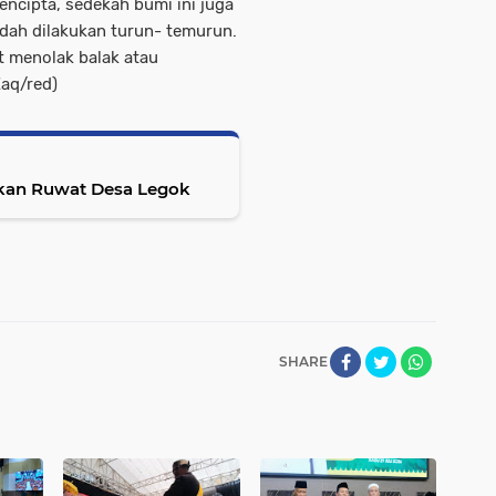
encipta, sedekah bumi ini juga
dah dilakukan turun- temurun.
 menolak balak atau
aq/red)
ikan Ruwat Desa Legok
SHARE