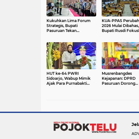
Kukuhkan Lima Forum
KUA-PPAS Peruba
Strategis, Bupati
2026 Mulai Dibahas,
Pasuruan Tekan
Bupati Rusdi Foku
Pentingnya Program
APBD Pasuruan un
Nyata untuk Rakyat
Program Prioritas
HUT ke-64 PWRI
Musrenbangdes
Sidoarjo, Wabup Mimik
Kejapanan: DPRD
Ajak Para Purnabakti
Pasuruan Dorong
Terus Berkontribusi
Relokasi Balai Desa,
Membangun Daerah
Layani 25 Ribu Pe
Lebih Optimal
Jel
AD