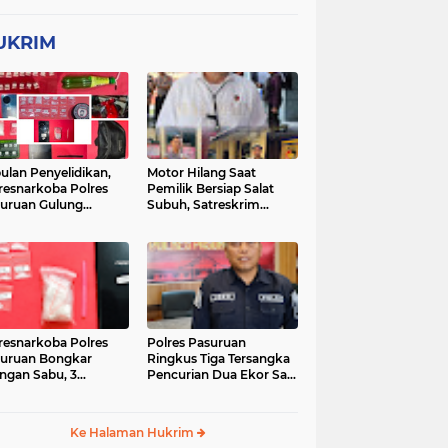
UKRIM
ulan Penyelidikan,
Motor Hilang Saat
resnarkoba Polres
Pemilik Bersiap Salat
uruan Gulung
Subuh, Satreskrim
ingan Narkoba di 3
Polres Pasuruan Kota
asi
Berhasil Bekuk Pelaku
resnarkoba Polres
Polres Pasuruan
uruan Bongkar
Ringkus Tiga Tersangka
ingan Sabu, 3
Pencurian Dua Ekor Sapi
gedar Ditangkap
di Tutur
Ke Halaman Hukrim