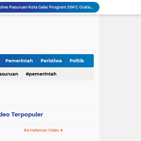
Sambut HUT RI ke-81, Polres Pasuruan Kota Gelar Program SIM C Gratis "AGUS-TUS SAE"
Sidoarjo Berbenah, Sekda Fenny Apridawati Ajak Seluruh OPD Tingkatkan Akuntabilitas Publik
Wakil Bupati Sidoarjo Serahkan Kartu BPJS Ketenagakerjaan untuk Puluhan Ribu Pekerja Rentan
Terjaring Razia Forkopimda, Tiga Penjual Miras Ilegal di Sidoarjo Divonis Bersalah
Polres Mojokerto Imbau Masyarakat Tidak Gunakan Sepeda Listrik di Jalan Raya
Insiden Peluru Nyasar, Warga 10 Desa Lekok dan Nguling Gelar Audensi dengan Bupati Pasuruan
Harganas ke-33 Bupati Pasuruan dan Ketua TP PKK Terima Penghargaan Nasional Bidang Kependudukan
ITS Hibahkan Mesin Pirolisis ke Desa Randupitu Pasuruan, Ubah Sampah Plastik Jadi BBM
Pemerintah
Peristiwa
Politik
Apresiasi UMKM Teh Kumis Kucing, Wabup Mimik Dorong Desa Wonokupang Jadi Percontohan Desa Herbal
asuruan
pemerintah
LPA dan GM FKPPI Pasuruan Kawal Ketat Kasasi Sengketa Hak Asuh Anak di MA
deo Terpopuler
Ke Halaman Video