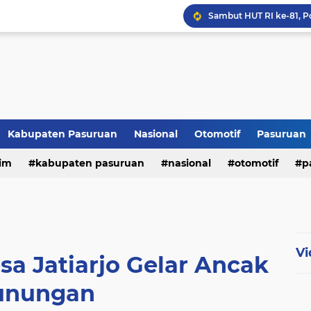
Kabupaten Pasuruan
Nasional
Otomotif
Pasuruan
im
kabupaten pasuruan
nasional
otomotif
p
tni - polri
tni-polri
Vi
a Jatiarjo Gelar Ancak
unungan