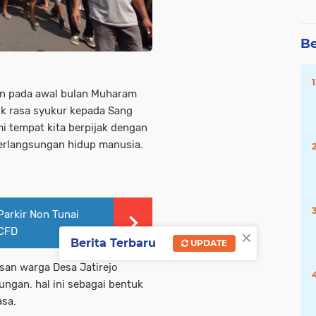
Be
kan pada awal bulan Muharam
tuk rasa syukur kepada Sang
i tempat kita berpijak dengan
berlangsungan hidup manusia.
Parkir Non Tunai
×
 CFD
Berita Terbaru
UPDATE
usan warga Desa Jatirejo
ngan. hal ini sebagai bentuk
asa.