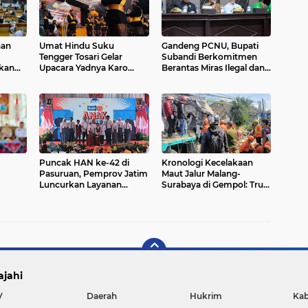
han
Umat Hindu Suku
Gandeng PCNU, Bupati
Tengger Tosari Gelar
Subandi Berkomitmen
skan
Upacara Yadnya Karo
Berantas Miras Ilegal dan
tuk
2026 dengan Khidmat
Penyakit Masyarakat di
Sidoarjo
Puncak HAN ke-42 di
Kronologi Kecelakaan
Pasuruan, Pemprov Jatim
Maut Jalur Malang-
Luncurkan Layanan
Surabaya di Gempol: Truk
Perisai Anak
Kertas Tabrak Beruntun
nduduk
Rumah dan Kendaraan
ajahi
V
Daerah
Hukrim
Kab