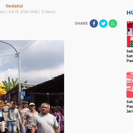
Redaksi
024 | Juli 13, 2024 WIB |
0
Views
H
SHARE
Seb
Sat
Pas
Jar
Lok
Sat
Pas
Jar
Pen