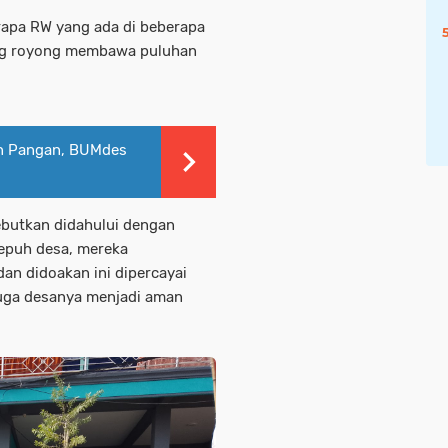
erapa RW yang ada di beberapa
ong royong membawa puluhan
n Pangan, BUMdes
ebutkan didahului dengan
epuh desa, mereka
an didoakan ini dipercayai
uga desanya menjadi aman