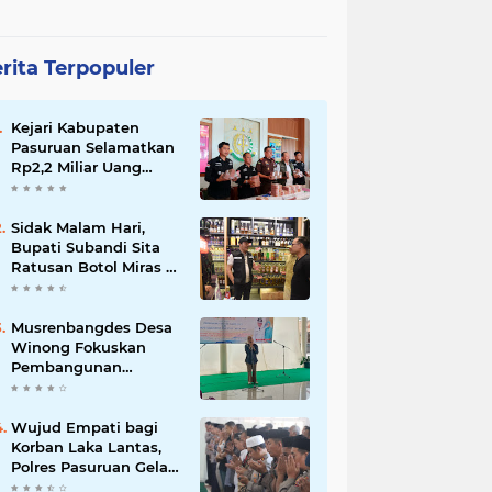
rita Terpopuler
Kejari Kabupaten
Pasuruan Selamatkan
Rp2,2 Miliar Uang
Negara dari Korupsi
Dana PKBM
Sidak Malam Hari,
Bupati Subandi Sita
Ratusan Botol Miras di
Kawasan Perumahan
Sidoarjo
Musrenbangdes Desa
Winong Fokuskan
Pembangunan
Berbasis Potensi Lokal,
DPRD Optimistis
Meski Dihantam
Wujud Empati bagi
Efisiensi Anggaran
Korban Laka Lantas,
Polres Pasuruan Gelar
Salat Ghaib dan Doa