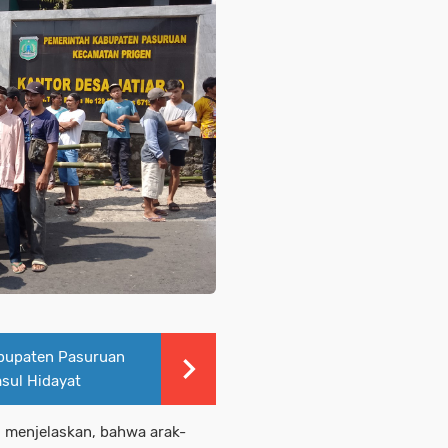
abupaten Pasuruan
sul Hidayat
ri menjelaskan, bahwa arak-