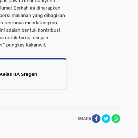
npas Jawa Timur Kadiyono
Jumat Berkah ini diharapkan
 porsi makanan yang dibagikan
an tentunya mendatangkan
ini adalah bentuk kontribusi
na untuk terus menjalin
i," pungkas Kakanwil.
 Kelas IIA Sragen
SHARE