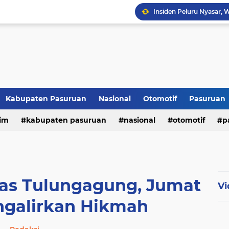
Kabupaten Pasuruan
Nasional
Otomotif
Pasuruan
im
kabupaten pasuruan
nasional
otomotif
p
tni - polri
tni-polri
pas Tulungagung, Jumat
Vi
galirkan Hikmah