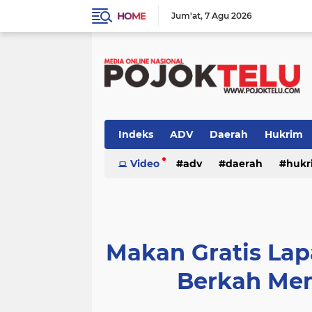
HOME
Jum'at
7 Agu 2026
Indeks
ADV
Daerah
Hukrim
Sidoarjo
Video
TNI - POLRI
adv
daerah
TNI-POLRI
hukr
peristiwa
politik
sidoarjo
Makan Gratis La
Berkah Men