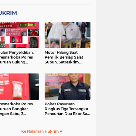
UKRIM
ulan Penyelidikan,
Motor Hilang Saat
resnarkoba Polres
Pemilik Bersiap Salat
uruan Gulung
Subuh, Satreskrim
ingan Narkoba di 3
Polres Pasuruan Kota
asi
Berhasil Bekuk Pelaku
resnarkoba Polres
Polres Pasuruan
uruan Bongkar
Ringkus Tiga Tersangka
ingan Sabu, 3
Pencurian Dua Ekor Sapi
gedar Ditangkap
di Tutur
Ke Halaman Hukrim