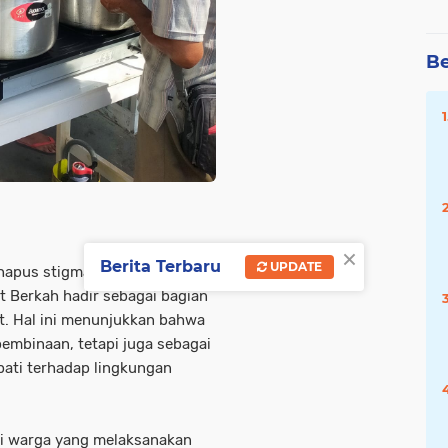
Be
×
Berita Terbaru
UPDATE
ghapus stigma masyarakat,
 Berkah hadir sebagai bagian
t. Hal ini menunjukkan bahwa
pembinaan, tetapi juga sebagai
pati terhadap lingkungan
ri warga yang melaksanakan