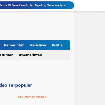
Insiden Peluru Nyasar, Warga 10 Desa Lekok dan Nguling Gelar Audensi dengan Bupati Pasuruan
Harganas ke-33 Bupati Pasuruan dan Ketua TP PKK Terima Penghargaan Nasional Bidang Kependudukan
ITS Hibahkan Mesin Pirolisis ke Desa Randupitu Pasuruan, Ubah Sampah Plastik Jadi BBM
Apresiasi UMKM Teh Kumis Kucing, Wabup Mimik Dorong Desa Wonokupang Jadi Percontohan Desa Herbal
LPA dan GM FKPPI Pasuruan Kawal Ketat Kasasi Sengketa Hak Asuh Anak di MA
Sambut HUT RI ke-81, Polres Pasuruan Kota Gelar Program SIM C Gratis "AGUS-TUS SAE"
Sidoarjo Berbenah, Sekda Fenny Apridawati Ajak Seluruh OPD Tingkatkan Akuntabilitas Publik
Wakil Bupati Sidoarjo Serahkan Kartu BPJS Ketenagakerjaan untuk Puluhan Ribu Pekerja Rentan
Pemerintah
Peristiwa
Politik
Terjaring Razia Forkopimda, Tiga Penjual Miras Ilegal di Sidoarjo Divonis Bersalah
asuruan
pemerintah
Polres Mojokerto Imbau Masyarakat Tidak Gunakan Sepeda Listrik di Jalan Raya
deo Terpopuler
Ke Halaman Video