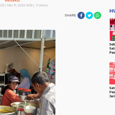
Redaksi
025 | Mei 31, 2025 WIB |
0
Views
H
SHARE
Seb
Sat
Pas
Jar
Lok
Sat
Pas
Jar
Pen