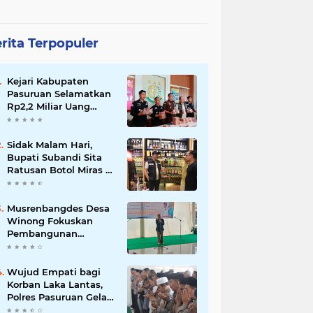
rita Terpopuler
Kejari Kabupaten
Pasuruan Selamatkan
Rp2,2 Miliar Uang
Negara dari Korupsi
Dana PKBM
Sidak Malam Hari,
Bupati Subandi Sita
Ratusan Botol Miras di
Kawasan Perumahan
Sidoarjo
Musrenbangdes Desa
Winong Fokuskan
Pembangunan
Berbasis Potensi Lokal,
DPRD Optimistis
Meski Dihantam
Wujud Empati bagi
Efisiensi Anggaran
Korban Laka Lantas,
Polres Pasuruan Gelar
Salat Ghaib dan Doa