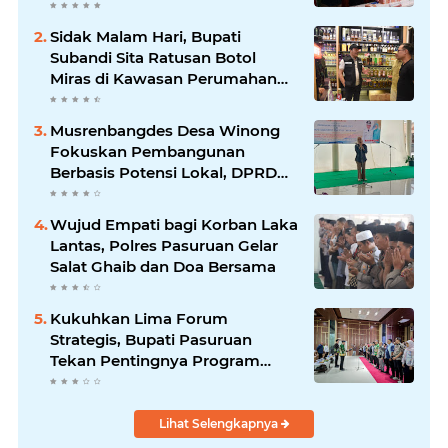
Sidak Malam Hari, Bupati
Subandi Sita Ratusan Botol
Miras di Kawasan Perumahan
Sidoarjo
Musrenbangdes Desa Winong
Fokuskan Pembangunan
Berbasis Potensi Lokal, DPRD
Optimistis Meski Dihantam
Efisiensi Anggaran
Wujud Empati bagi Korban Laka
Lantas, Polres Pasuruan Gelar
Salat Ghaib dan Doa Bersama
Kukuhkan Lima Forum
Strategis, Bupati Pasuruan
Tekan Pentingnya Program
Nyata untuk Rakyat
Lihat Selengkapnya