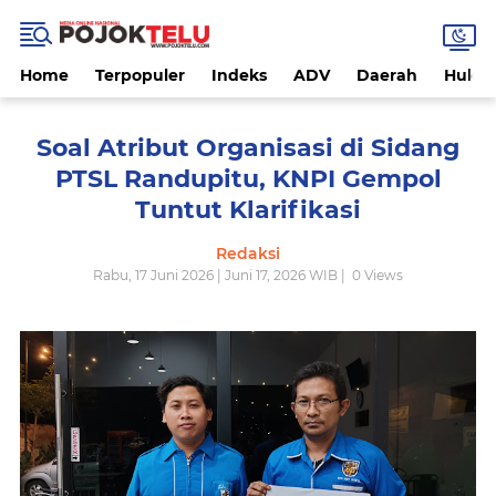
Home
Terpopuler
Indeks
ADV
Daerah
Hukri
Soal Atribut Organisasi di Sidang
PTSL Randupitu, KNPI Gempol
Tuntut Klarifikasi
Redaksi
Rabu, 17 Juni 2026 | Juni 17, 2026 WIB |
0
Views