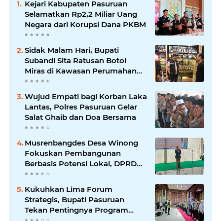
Kejari Kabupaten Pasuruan
Selamatkan Rp2,2 Miliar Uang
Negara dari Korupsi Dana PKBM
Sidak Malam Hari, Bupati
Subandi Sita Ratusan Botol
Miras di Kawasan Perumahan
Sidoarjo
Wujud Empati bagi Korban Laka
Lantas, Polres Pasuruan Gelar
Salat Ghaib dan Doa Bersama
Musrenbangdes Desa Winong
Fokuskan Pembangunan
Berbasis Potensi Lokal, DPRD
Optimistis Meski Dihantam
Efisiensi Anggaran
Kukuhkan Lima Forum
Strategis, Bupati Pasuruan
Tekan Pentingnya Program
Nyata untuk Rakyat