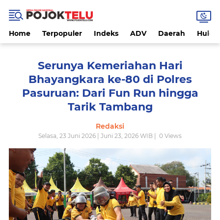
Home
Terpopuler
Indeks
ADV
Daerah
Hukri
Serunya Kemeriahan Hari
Bhayangkara ke-80 di Polres
Pasuruan: Dari Fun Run hingga
Tarik Tambang
Redaksi
Selasa, 23 Juni 2026 | Juni 23, 2026 WIB |
0
Views