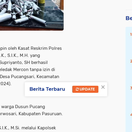
Be
pin oleh Kasat Reskrim Polres
., S.I.K., M.H. yang
upriyanto, SH berhasil
edak Mercon tanpa izin di
Desa Pucangsari, Kecamatan
×
2024).
Berita Terbaru
UPDATE
26) warga Dusun Pucang
rwosari, Kabupaten Pasuruan.
.K., M.Si. melalui Kapolsek