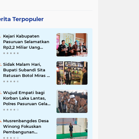
rita Terpopuler
Kejari Kabupaten
Pasuruan Selamatkan
Rp2,2 Miliar Uang
Negara dari Korupsi
Dana PKBM
Sidak Malam Hari,
Bupati Subandi Sita
Ratusan Botol Miras di
Kawasan Perumahan
Sidoarjo
Wujud Empati bagi
Korban Laka Lantas,
Polres Pasuruan Gelar
Salat Ghaib dan Doa
Bersama
Musrenbangdes Desa
Winong Fokuskan
Pembangunan
Berbasis Potensi Lokal,