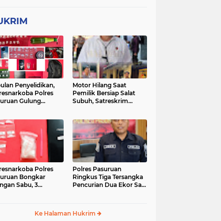
UKRIM
ulan Penyelidikan,
Motor Hilang Saat
resnarkoba Polres
Pemilik Bersiap Salat
uruan Gulung
Subuh, Satreskrim
ingan Narkoba di 3
Polres Pasuruan Kota
asi
Berhasil Bekuk Pelaku
resnarkoba Polres
Polres Pasuruan
uruan Bongkar
Ringkus Tiga Tersangka
ingan Sabu, 3
Pencurian Dua Ekor Sapi
gedar Ditangkap
di Tutur
Ke Halaman Hukrim