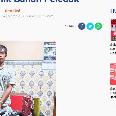
H
Redaksi
024 | Maret 29, 2024 WIB |
0
Views
SHARE
Seb
Sat
Pas
Jar
Lok
Sat
Pas
Jar
Pen