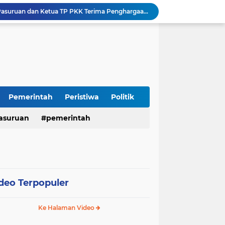
Harganas ke-33 Bupati Pasuruan dan Ketua TP PKK Terima Penghargaan Nasional Bidang Kependudukan
ITS Hibahkan Mesin Pirolisis ke Desa Randupitu Pasuruan, Ubah Sampah Plastik Jadi BBM
Apresiasi UMKM Teh Kumis Kucing, Wabup Mimik Dorong Desa Wonokupang Jadi Percontohan Desa Herbal
Perkuat Sinergi Keumatan, Pemkab Sidoarjo dan PDM Bahas Akselerasi Program Publik
Sambut HUT RI ke-81, Polres Pasuruan Kota Gelar Program SIM C Gratis "AGUS-TUS SAE"
Sidoarjo Berbenah, Sekda Fenny Apridawati Ajak Seluruh OPD Tingkatkan Akuntabilitas Publik
Wakil Bupati Sidoarjo Serahkan Kartu BPJS Ketenagakerjaan untuk Puluhan Ribu Pekerja Rentan
Terjaring Razia Forkopimda, Tiga Penjual Miras Ilegal di Sidoarjo Divonis Bersalah
Pemerintah
Peristiwa
Politik
Polres Mojokerto Imbau Masyarakat Tidak Gunakan Sepeda Listrik di Jalan Raya
asuruan
pemerintah
Insiden Peluru Nyasar, Warga 10 Desa Lekok dan Nguling Gelar Audensi dengan Bupati Pasuruan
deo Terpopuler
Ke Halaman Video