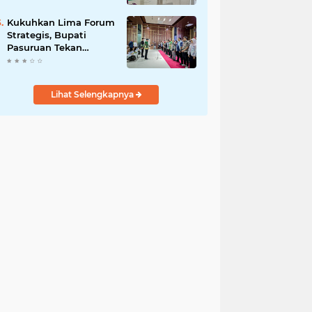
DPRD Optimistis
Meski Dihantam
Kukuhkan Lima Forum
Efisiensi Anggaran
Strategis, Bupati
Pasuruan Tekan
Pentingnya Program
Nyata untuk Rakyat
Lihat Selengkapnya