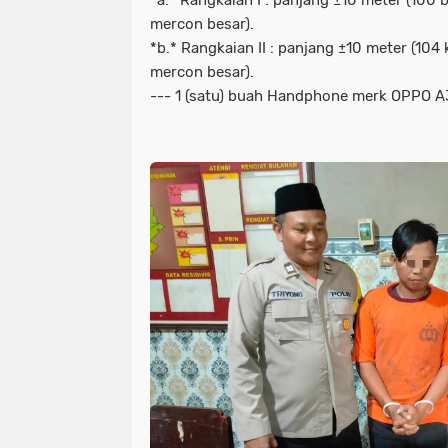
*a.* Rangkaian I : panjang ±10 meter (100
mercon besar).
*b.* Rangkaian II : panjang ±10 meter (104
mercon besar).
--- 1 (satu) buah Handphone merk OPPO A