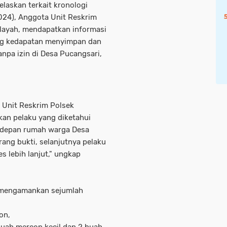
laskan terkait kronologi
024), Anggota Unit Reskrim
ilayah, mendapatkan informasi
ng kedapatan menyimpan dan
pa izin di Desa Pucangsari,
 Unit Reskrim Polsek
an pelaku yang diketahui
n depan rumah warga Desa
ang bukti, selanjutnya pelaku
 lebih lanjut," ungkap
l mengamankan sejumlah
on,