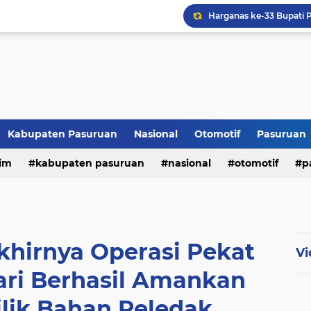
Kabupaten Pasuruan
Nasional
Otomotif
Pasuruan
im
kabupaten pasuruan
nasional
otomotif
p
tni - polri
tni-polri
khirnya Operasi Pekat
Vi
ari Berhasil Amankan
lik Bahan Peledak