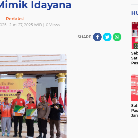
Mimik Idayana
H
Redaksi
025 | Juni 27, 2025 WIB |
0
Views
SHARE
Seb
Sat
Pas
Jar
Lok
Sat
Pas
Jar
Pen