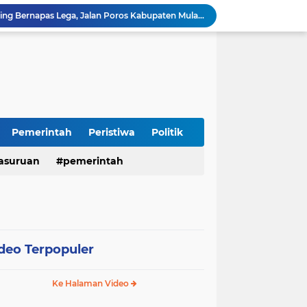
Warga Watuprapat Nguling Bernapas Lega, Jalan Poros Kabupaten Mulai Dipaving Setelah Belasan Tahun Rusak
LPA dan GM FKPPI Pasuruan Kawal Ketat Kasasi Sengketa Hak Asuh Anak di MA
Sambut HUT RI ke-81, Polres Pasuruan Kota Gelar Program SIM C Gratis "AGUS-TUS SAE"
Sidoarjo Berbenah, Sekda Fenny Apridawati Ajak Seluruh OPD Tingkatkan Akuntabilitas Publik
Wakil Bupati Sidoarjo Serahkan Kartu BPJS Ketenagakerjaan untuk Puluhan Ribu Pekerja Rentan
Terjaring Razia Forkopimda, Tiga Penjual Miras Ilegal di Sidoarjo Divonis Bersalah
Polres Mojokerto Imbau Masyarakat Tidak Gunakan Sepeda Listrik di Jalan Raya
Insiden Peluru Nyasar, Warga 10 Desa Lekok dan Nguling Gelar Audensi dengan Bupati Pasuruan
Pemerintah
Peristiwa
Politik
Harganas ke-33 Bupati Pasuruan dan Ketua TP PKK Terima Penghargaan Nasional Bidang Kependudukan
asuruan
pemerintah
Polres Pasuruan Pastikan Kasus Laka Lantas Gempol 2017 Telah Inkracht dan Selesai Prosedur
deo Terpopuler
Ke Halaman Video