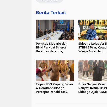
Berita Terkait
Pemkab Sidoarjo dan
Sidoarjo Lolos Verif
BNN Perkuat Sinergi
STBM 5 Pilar, Kesad
Berantas Narkoba,
Warga Antar Jadi
Kawasan Perbatasan Jadi
Kabupaten Sanitasi
Fokus
Terbaik di Jawa Tim
Tinjau SDN Kupang 3 dan
Buka Gebyar Pasar
4, Pemkab Sidoarjo
Rakyat, Ketua TP 
Percepat Rehabilitasi
Sidoarjo Ajak KDM
Sekolah Pesisir Terpencil
Stabilitas Harga Pa