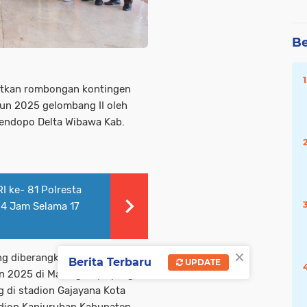
Be
atkan rombongan kontingen
un 2025 gelombang II oleh
 Pendopo Delta Wibawa Kab.
 ke- 81 Polresta
24 Jam Selama 17
×
ng diberangkatkan pada
Berita Terbaru
UPDATE
un 2025 di Malang Raya yang
 di stadion Gajayana Kota