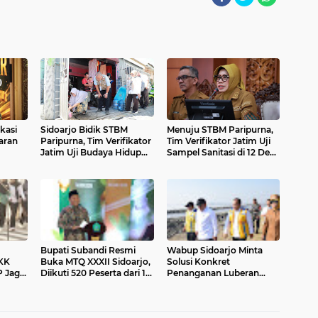
ikasi
Sidoarjo Bidik STBM
Menuju STBM Paripurna,
aran
Paripurna, Tim Verifikator
Tim Verifikator Jatim Uji
Jatim Uji Budaya Hidup
Sampel Sanitasi di 12 Desa
Bersih Warga di 12 Desa
Sidoarjo
ur
Bupati Subandi Resmi
Wabup Sidoarjo Minta
PKK
Buka MTQ XXXII Sidoarjo,
Solusi Konkret
P Jaga
Diikuti 520 Peserta dari 18
Penanganan Luberan
ngan
Kecamatan
Lumpur Sidoarjo