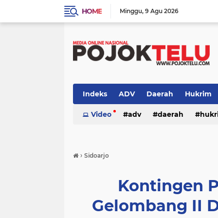
HOME
Minggu
9 Agu 2026
Indeks
ADV
Daerah
Hukrim
Sidoarjo
Video
TNI - POLRI
adv
daerah
TNI-POLRI
hukr
peristiwa
politik
sidoarjo
›
Sidoarjo
Kontingen P
Gelombang II 