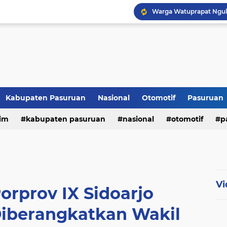
Kabupaten Pasuruan
Nasional
Otomotif
Pasuruan
im
kabupaten pasuruan
nasional
otomotif
p
tni - polri
tni-polri
Vi
orprov IX Sidoarjo
Diberangkatkan Wakil