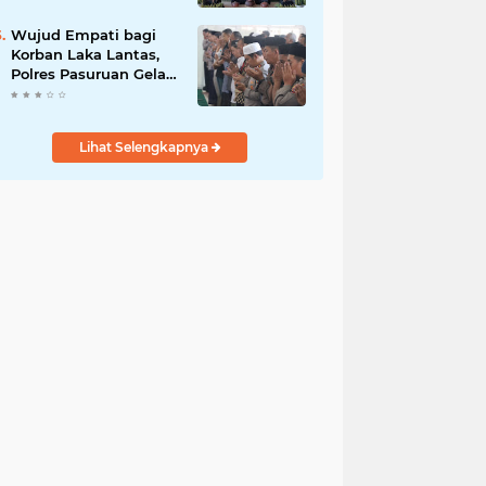
UMKM dan Ketahanan
Pangan
Wujud Empati bagi
Korban Laka Lantas,
Polres Pasuruan Gelar
Salat Ghaib dan Doa
Bersama
Lihat Selengkapnya