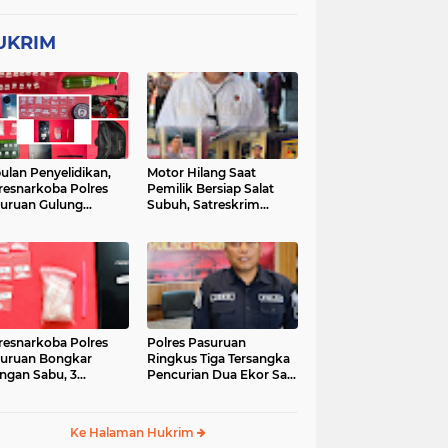
UKRIM
ulan Penyelidikan,
Motor Hilang Saat
resnarkoba Polres
Pemilik Bersiap Salat
uruan Gulung
Subuh, Satreskrim
ingan Narkoba di 3
Polres Pasuruan Kota
asi
Berhasil Bekuk Pelaku
resnarkoba Polres
Polres Pasuruan
uruan Bongkar
Ringkus Tiga Tersangka
ingan Sabu, 3
Pencurian Dua Ekor Sapi
gedar Ditangkap
di Tutur
Ke Halaman Hukrim