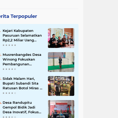
rita Terpopuler
Kejari Kabupaten
Pasuruan Selamatkan
Rp2,2 Miliar Uang
Negara dari Korupsi
Dana PKBM
Musrenbangdes Desa
Winong Fokuskan
Pembangunan
Berbasis Potensi Lokal,
DPRD Optimistis
Meski Dihantam
Sidak Malam Hari,
Efisiensi Anggaran
Bupati Subandi Sita
Ratusan Botol Miras di
Kawasan Perumahan
Sidoarjo
Desa Randupitu
Gempol Bidik Jadi
Desa Inovatif, Fokus
Digitalisasi, Wisata,