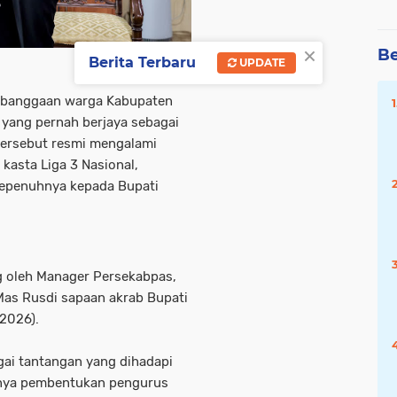
×
Be
Berita Terbaru
UPDATE
kebanggaan warga Kabupaten
 yang pernah berjaya sebagai
tersebut resmi mengalami
 kasta Liga 3 Nasional,
sepenuhnya kepada Bupati
g oleh Manager Persekabpas,
as Rusdi sapaan akrab Bupati
2026).
gai tantangan yang dihadapi
unya pembentukan pengurus