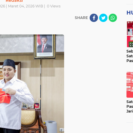
Redaksi
26 | Maret 04, 2026 WIB |
0
Views
H
SHARE
Seb
Sat
Pas
Jar
Lok
Sat
Pas
Jar
Pen