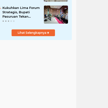
DPRD Optimistis
Meski Dihantam
Kukuhkan Lima Forum
Efisiensi Anggaran
Strategis, Bupati
Pasuruan Tekan
Pentingnya Program
Nyata untuk Rakyat
Lihat Selengkapnya