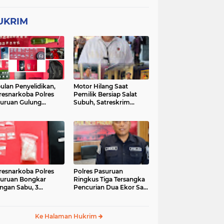
UKRIM
ulan Penyelidikan,
Motor Hilang Saat
resnarkoba Polres
Pemilik Bersiap Salat
uruan Gulung
Subuh, Satreskrim
ingan Narkoba di 3
Polres Pasuruan Kota
asi
Berhasil Bekuk Pelaku
resnarkoba Polres
Polres Pasuruan
uruan Bongkar
Ringkus Tiga Tersangka
ingan Sabu, 3
Pencurian Dua Ekor Sapi
gedar Ditangkap
di Tutur
Ke Halaman Hukrim