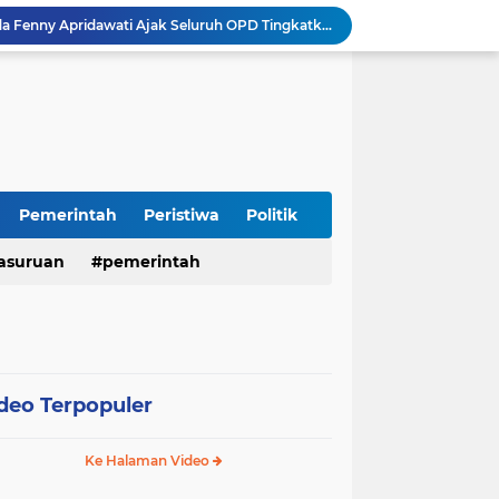
Sidoarjo Berbenah, Sekda Fenny Apridawati Ajak Seluruh OPD Tingkatkan Akuntabilitas Publik
Wakil Bupati Sidoarjo Serahkan Kartu BPJS Ketenagakerjaan untuk Puluhan Ribu Pekerja Rentan
Terjaring Razia Forkopimda, Tiga Penjual Miras Ilegal di Sidoarjo Divonis Bersalah
Polres Mojokerto Imbau Masyarakat Tidak Gunakan Sepeda Listrik di Jalan Raya
Insiden Peluru Nyasar, Warga 10 Desa Lekok dan Nguling Gelar Audensi dengan Bupati Pasuruan
Harganas ke-33 Bupati Pasuruan dan Ketua TP PKK Terima Penghargaan Nasional Bidang Kependudukan
ITS Hibahkan Mesin Pirolisis ke Desa Randupitu Pasuruan, Ubah Sampah Plastik Jadi BBM
Apresiasi UMKM Teh Kumis Kucing, Wabup Mimik Dorong Desa Wonokupang Jadi Percontohan Desa Herbal
Pemerintah
Peristiwa
Politik
Perkuat Sinergi Keumatan, Pemkab Sidoarjo dan PDM Bahas Akselerasi Program Publik
asuruan
pemerintah
Sambut HUT RI ke-81, Polres Pasuruan Kota Gelar Program SIM C Gratis "AGUS-TUS SAE"
deo Terpopuler
Ke Halaman Video