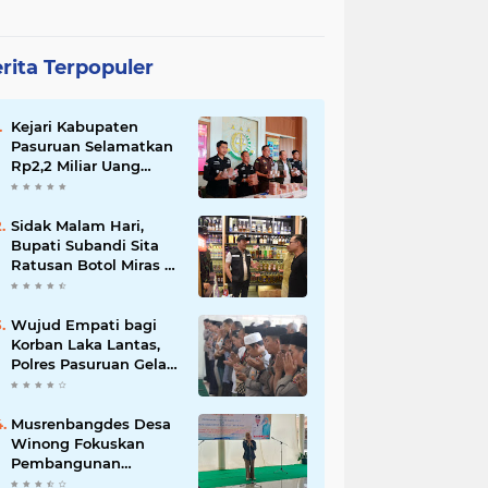
rita Terpopuler
Kejari Kabupaten
Pasuruan Selamatkan
Rp2,2 Miliar Uang
Negara dari Korupsi
Dana PKBM
Sidak Malam Hari,
Bupati Subandi Sita
Ratusan Botol Miras di
Kawasan Perumahan
Sidoarjo
Wujud Empati bagi
Korban Laka Lantas,
Polres Pasuruan Gelar
Salat Ghaib dan Doa
Bersama
Musrenbangdes Desa
Winong Fokuskan
Pembangunan
Berbasis Potensi Lokal,