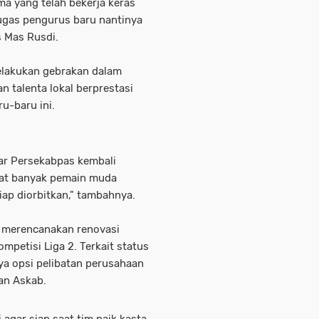
ma yang telah bekerja keras
ugas pengurus baru nantinya
s Mas Rusdi.
elakukan gebrakan dalam
 talenta lokal berprestasi
u-baru ini.
ar Persekabpas kembali
hat banyak pemain muda
iap diorbitkan," tambahnya.
 merencanakan renovasi
mpetisi Liga 2. Terkait status
ya opsi pelibatan perusahaan
an Askab.
i agar siap saat tim naik kasta.