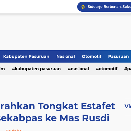
Kabupaten Pasuruan
Nasional
Otomotif
Pasuruan
im
kabupaten pasuruan
nasional
otomotif
p
tni - polri
tni-polri
rahkan Tongkat Estafet
Vi
ekabpas ke Mas Rusdi