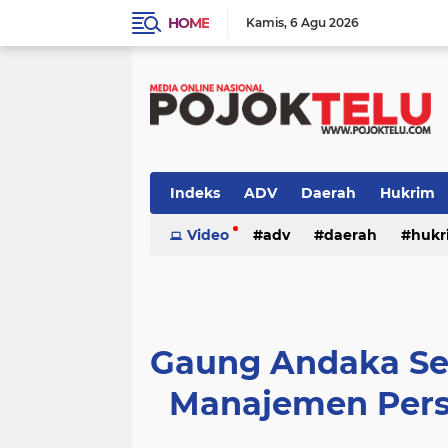
HOME
Kamis
6 Agu 2026
Indeks
ADV
Daerah
Hukrim
Sidoarjo
Video
TNI - POLRI
adv
daerah
TNI-POLRI
hukr
peristiwa
politik
sidoarjo
Gaung Andaka Se
Manajemen Pers