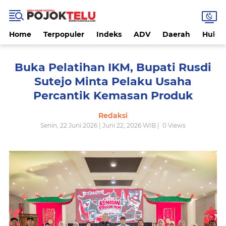
Home
Terpopuler
Indeks
ADV
Daerah
Hukri
Buka Pelatihan IKM, Bupati Rusdi
Sutejo Minta Pelaku Usaha
Percantik Kemasan Produk
Redaksi
Senin, 22 Juni 2026 | Juni 22, 2026 WIB |
0
Views